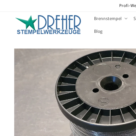
Direkt
Profi-We
zum
Inhalt
Brennstempel
S
Blog
Zu
Produktinformationen
springen