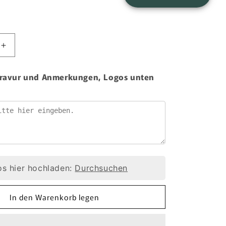
Erhöhe
die
Menge
 Gravur und Anmerkungen, Logos unten
für
aht
Plombendraht
Nirosta
Edelstahl
0,5/0,3
mm
Spule
1
kg
s hier hochladen:
Durchsuchen
In den Warenkorb legen