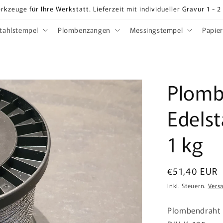
rkzeuge für Ihre Werkstatt. Lieferzeit mit individueller Gravur 1 - 
tahlstempel
Plombenzangen
Messingstempel
Papie
Plomb
Edels
1 kg
Normaler
€51,40 EUR
Preis
Inkl. Steuern.
Vers
Plombendraht 