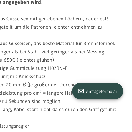
s angegeben wird.
us Gusseisen mit geriebenen Löchern, dauerfest!
geteilt um die Patronen leichter entnehmen zu
 aus Gusseisen, das beste Material für Brennstempel.
nger als bei Stahl, viel geringer als bei Messing.
zu 650C (leichtes gl
ü
hen)
tige Gummizuleitung H07RN-F
rung mit Knickschutz
nen 20 mm Ø
(Je größer der Durchmesser, um so
Anfrageformular
eizleistung pro cm² = längere Haltbarkeit)
ter 3 Sekunden sind möglich.
lang, Kabel stört nicht da es durch den Griff geführt
eistungsregler