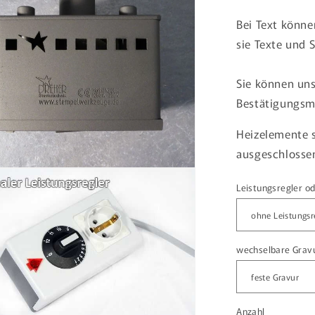
Bei Text könne
sie Texte und
Sie können uns
Bestätigungsma
Heizelemente s
ausgeschlosse
Leistungsregler o
wechselbare Gravu
Anzahl
Anzahl