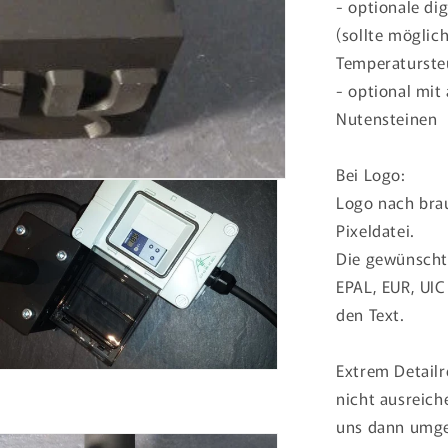
- optionale di
(sollte möglic
Temperaturste
- optional mit
Nutensteinen
Bei Logo:
Logo nach bra
Pixeldatei.
Die gewünschte
EPAL, EUR, UIC
den Text.
Extrem Detail
nicht ausreich
uns dann umge