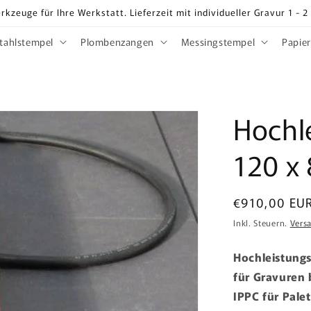
rkzeuge für Ihre Werkstatt. Lieferzeit mit individueller Gravur 1 - 
tahlstempel
Plombenzangen
Messingstempel
Papie
Hochl
120 x
Normaler
€910,00 EU
Preis
Inkl. Steuern.
Vers
Hochleistung
für Gravuren 
IPPC für Pal