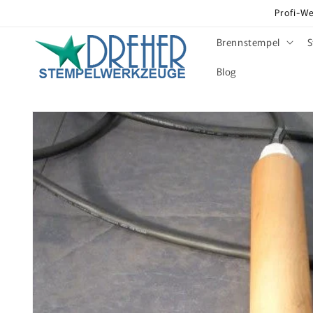
Direkt
Profi-We
zum
Inhalt
Brennstempel
S
Blog
Zu
Produktinformationen
springen