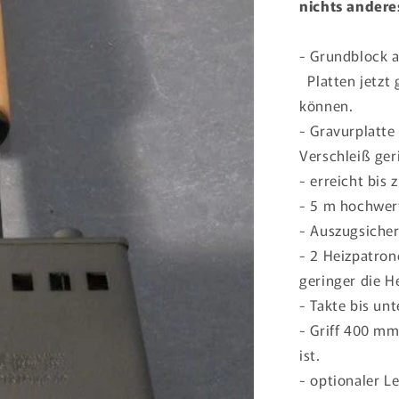
nichts andere
- Grundblock a
Platten jetzt 
können.
- Gravurplatte
Verschleiß geri
- erreicht bis 
- 5 m hochwer
- Auszugsiche
- 2 Heizpatro
geringer die H
-
Takte bis un
-
Griff 400 mm 
ist.
- optionaler L