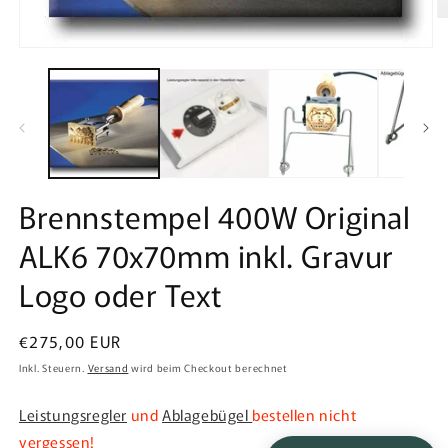
M
2
Medien
in
1
M
in
ö
Modal
öffnen
Brennstempel 400W Original
ALK6 70x70mm inkl. Gravur
Logo oder Text
Normaler
€275,00 EUR
Preis
Inkl. Steuern.
Versand
wird beim Checkout berechnet
Leistungsregler
und
Ablagebügel
bestellen nicht
vergessen!