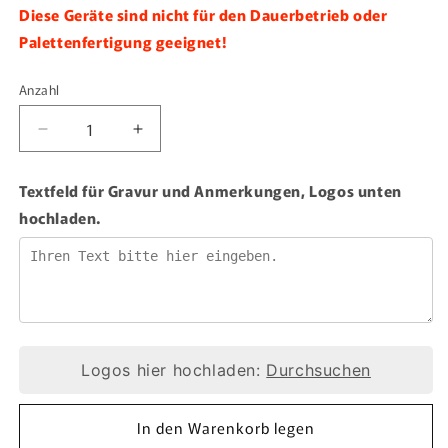
Diese Geräte sind nicht für den Dauerbetrieb oder
Palettenfertigung geeignet!
Anzahl
Anzahl
Verringere
Erhöhe
die
die
Menge
Menge
Textfeld für Gravur und Anmerkungen, Logos unten
für
für
hochladen.
Brennstempel
Brennstempel
400W
400W
Original
Original
ALK6
ALK6
70x70mm
70x70mm
inkl.
inkl.
Gravur
Gravur
Logo
Logo
Logos hier hochladen:
Durchsuchen
oder
oder
Text
Text
In den Warenkorb legen